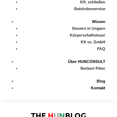
Kft. schließen
Behördenservice
Wissen
Steuern in Ungarn
Körperschaftsteuer
Kft vs. GmbH
FAQ
Über HUNCONSULT
Norbert Péter
Blog
Kontakt
THE
H
U
N
BLOG